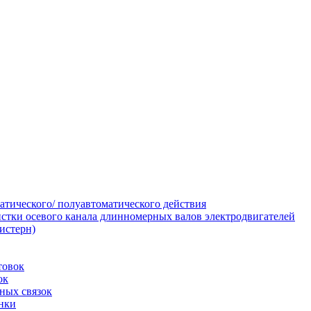
тического/ полуавтоматического действия
истки осевого канала длинномерных валов электродвигателей
цистерн)
товок
ок
ных связок
анки