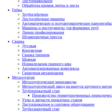
Листоправильное
Обработка кромок ленты и листа
Гибка
Трубогибочное
Листогибочные машины
Автоматические и полуавтоматические панелегибы
Машины и инструменты для формовки труб
Линии профилирования
Штамповочные прессы
Сварка
Дуговая
Контактная
Сварка трением
Шовная
Нормализация сварного шва
Автоматизированные комплексы
Сварочная механизация
Металлургия
Металлургические минизаводы
Металлургический завод на выпуск крупного вагон
Трубопрокатный стан
Производство термоупрочненных периодичес
Узлы и запчасти прокатных станов
Листопрокатное и сортовое оборудование
Трубосварочный стан