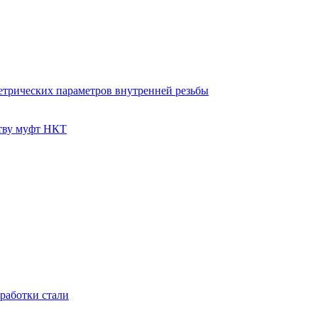
етрических параметров внутренней резьбы
тву муфт НКТ
работки стали