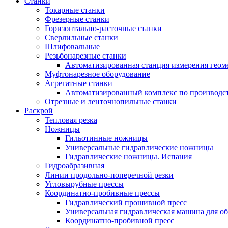
Станки
Токарные станки
Фрезерные станки
Горизонтально-расточные станки
Сверлильные станки
Шлифовальные
Резьбонарезные станки
Автоматизированная станция измерения геом
Муфтонарезное оборудование
Агрегатные станки
Автоматизированный комплекс по производс
Отрезные и ленточнопильные станки
Раскрой
Тепловая резка
Ножницы
Гильотинные ножницы
Универсальные гидравлические ножницы
Гидравлические ножницы. Испания
Гидроабразивная
Линии продольно-поперечной резки
Угловырубные прессы
Координатно-пробивные прессы
Гидравлический прошивной пресс
Универсальная гидравлическая машина для об
Координатно-пробивной пресс