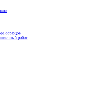
ката
ора образцов
мышленный робот